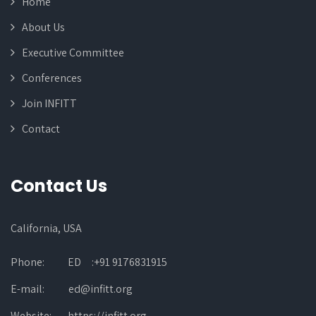
Home
About Us
Executive Committee
Conferences
Join INFITT
Contact
Contact Us
California, USA
Phone:
ED :+91 9176831915
E-mail:
ed@infitt.org
Website:
https://infitt.org