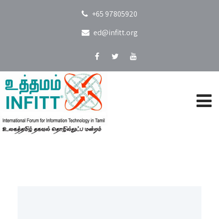
+65 97805920
ed@infitt.org