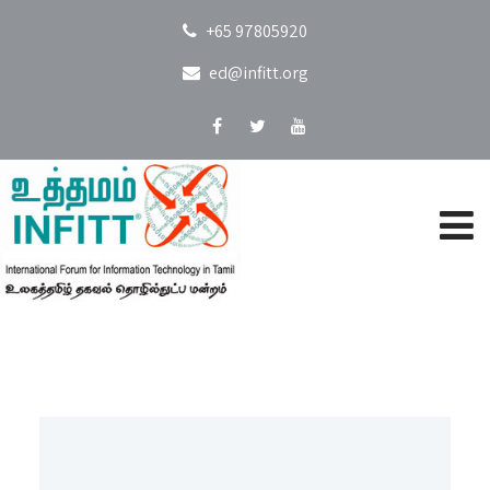
+65 97805920
ed@infitt.org