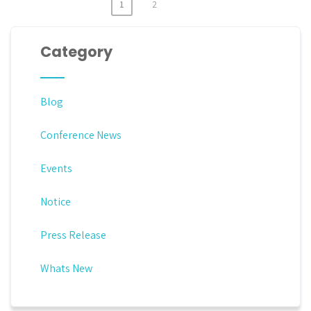
1
2
Posts
navigation
Category
Blog
Conference News
Events
Notice
Press Release
Whats New