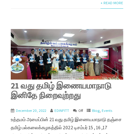
+ READ MORE
21 வது தமிழ் இணையமாநாடு
இனிதே நிறைவுற்றது
December 20, 2022
EDINFITT
Off
Blog
,
Events
உத்தமம் அமைப்பின் 21 வது தமிழ் இணையமாநாடு தஞ்சை
தமிழ் பல்கலைக்கழகத்தில் 2022 டிசம்பர் 15 , 16 ,17