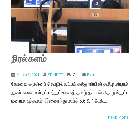
நிரல்களம்
March 8, 2021
EDINFITT
Off
Events
கோவை அரசினர் தொழில்நுட்பக் கல்லூரியின் தமிழ் மற்றும்
நுண்கலை மன்றம் மற்றும் உலகத் தமிழ் தகவல் தொழில்நுட்ப
மன்றம்(உத்தமம்) இணைந்து மார்ச் 5,6 & 7 ஆகிய...
+ READ MORE