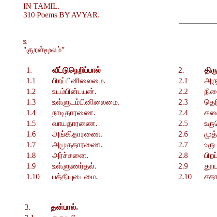
IN TAMIL.
310 Poems BY AVYAR.
உ
"குறள்மூலம்"
1.
வீட்டுநெறிப்பால்
2.
திரு
1.1
பிறப்பினிலைமை.
2.1
அரு
1.2
உடம்பின்பயன்.
2.2
நின
1.3
உள்ளுடம்பினிலைமை.
2.3
தெர
1.4
நாடிதாரணை.
2.4
கல
1.5
வாயதாரணை.
2.5
உரு
1.6
அங்கிதாரணை.
2.6
முத
1.7
அமுததாரணை.
2.7
உரு
1.8
அர்ச்சனை.
2.8
பிறப
1.9
உள்ளுணர்தல்.
2.9
தூ
1.10
பத்தியுடைமை.
2.10
சதா
3.
தன்பால்.