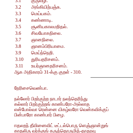
3.1
குருவழி.
3.2
அங்கியிற்பஞ்சு.
3.3
மெய்யகம்.
3.4
கண்ணாடி.
3.5
சூனியகாலமறிதல்.
3.6
சிவயோகநிலை.
3.7
ஞானநிலை.
3.8
ஞானம்பிரியாமை.
3.9
மெய்ந்நெறி.
3.10
துரியதரிசனம்.
3.11
உயர்ஞானதரிசனம்.
ஆக அதிகாரம் 31-க்கு குறள் - 310.
நேரிசைவெண்பா.
நல்லோர் பிறர்குற்ற நாடார் நலந்தெரிந்து
கல்லார் பிறர்குற்றங் காண்பரோ-அல்லாத
என்போல்வா ரென்னை யிகழ்வரோ வென்கவிக்குப்
பின்பாரோ காண்பார் பிழை.
ஈதலறந் தீவினைவிட் டீட்டல்பொரு ளெஞ்ஞான்றுங்
காதலிரு வர்க்குங் கருத்தொருமித்-தாதரவு