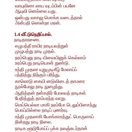
வாயுவினா லாய வுடம்பின் பயனே
ஆயுவி னெல்லை யது.
ஒன்பது வாசலு மொக்க வடைத்தால்
அன்பதி லொன்றா மரன்.
1.4 வீட்டுநெறிப்பால்.
நாடிதாரணை.
எழுபத்தீ ராயிர நாடியவற்றுள்
முழுபத்து நாடி முதல்.
நரம்பெனு நாடி யிவையினுக் கெல்லாம்
உரம்பெறு நாடியொன் றுண்டு.
உந்தி முதலா யுறுமுடிகீழ் மேலாய்ப்
பந்தித்து நிற்கும் பரிந்து.
காலொடு கையி னடுவிடைத் தாமரை
நூல்போலு நாடி நுழைந்து.
ஆதித்தன் றன்கதிர் போலவந் நாடிகள்
பேதித்துத் தாம்பரந்த வாறு.
மெய்யெல்லா மாகி நரம்போ டெலும்பிசைந்து
பொய்யில்லை நாடிப் புணர்வு.
உந்தி முதலாகி யோங்காரத்துட் பொருளாய்
நின்றது நாடி நிலை.
நாடிக ளூடுபோய்ப் புக்க நலஞ்சுடர்தான்